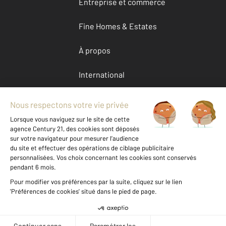
Entreprise et commerce
Fine Homes & Estates
À propos
International
Nous contacter
Mentions légales & CGU et Barèmes d'honoraires
Données personnelles
Gestionnaire des cookies
Location Vosges (88)