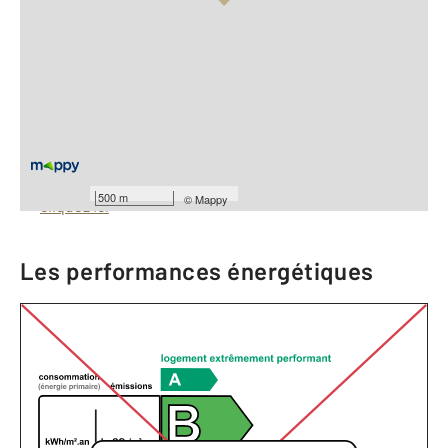
Vue globale
2
Surface totale : 1400 m
À savoir
Barèmes d'honoraires de l'agence
Pour consulter les barèmes d'honoraires de l'agence,
500 m
©
Mappy
cliquez ici
Les performances énergétiques