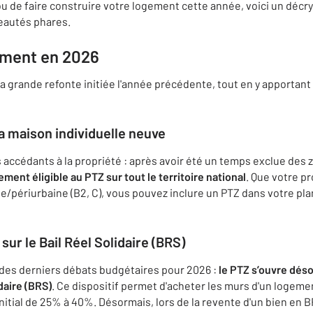
ou de faire construire votre logement cette année, voici un déc
eautés phares.
iment en 2026
la grande refonte initiée l'année précédente, tout en y apportant
la maison individuelle neuve
es accédants à la propriété : après avoir été un temps exclue des
ement éligible au PTZ sur tout le territoire national
. Que votre p
rale/périurbaine (B2, C), vous pouvez inclure un PTZ dans votre p
sur le Bail Réel Solidaire (BRS)
 des derniers débats budgétaires pour 2026 :
le PTZ s’ouvre dés
daire (BRS)
. Ce dispositif permet d'acheter les murs d'un logemen
t initial de 25% à 40%. Désormais, lors de la revente d'un bien en 